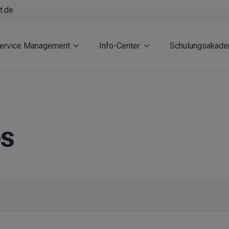
t.de
Service Management
Info-Center
Schulungsakade
es