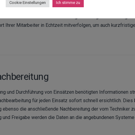
Cookie Einstellungen
Ich stimme zu
tegration von Google Maps TM geografisch darstellen. Mit Hilf
lleinsatzortes oder können sich fällige Wartungen in der Umgebu
 Ihrer Mitarbeiter in Echtzeit mitverfolgen, um auch kurzfrist
chbereitung
ng und Durchführung von Einsätzen benötigten Informationen str
achbearbeitung für jeden Einsatz sofort schnell ersichtlich. Die
g ebenso die anschließende Nachbereitung der vom Techniker zu
ung und Freigabe werden die Daten an die angebundenen Systeme 