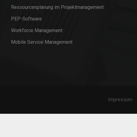
Ressourcenplanung im Projektmanagement
PEP-Software
Workforce Management
Mobile Service Management
Impressum