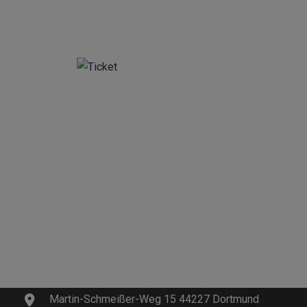
Kontakt
info@innosoft.de
+49 231 427 885 – 0
Martin-Schmeißer-Weg 15 44227 Dortmund