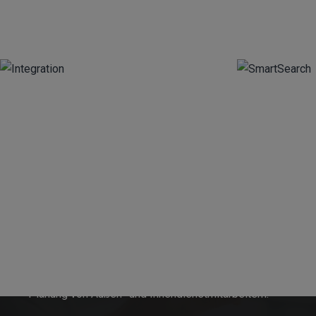
Innosoft GmbH
Seit 1996 entwickelt Innosoft Softwarelösungen rund
um die Auftragsbearbeitung im Service und die
Planung von Außen- und Innendienstmitarbeitern.