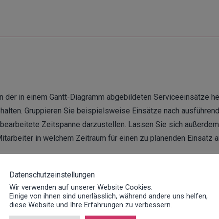
nen der in einem Gantt-Diagramm abgebildeten Serviceeinsätze he
alten. Gruppieren Sie beispielsweise Einsätze nach ausführende
 bearbeitete Zeitspanne darzustellen. Lassen Sie sich außerde
itarbeiter in welchem Zeitraum für einen zu planenden Einsatz 
Datenschutzeinstellungen
Wir verwenden auf unserer Website Cookies.
Einige von ihnen sind unerlässlich, während andere uns helfen,
g
diese Website und Ihre Erfahrungen zu verbessern.