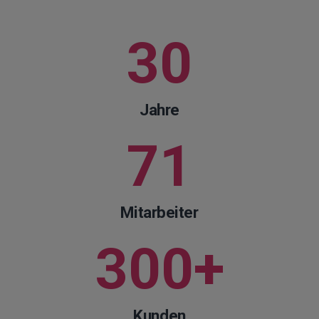
30
Jahre
71
Mitarbeiter
300
+
Kunden