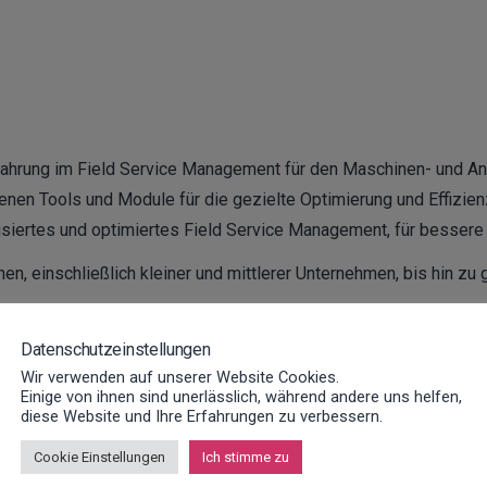
rfahrung im Field Service Management für den Maschinen- und A
denen Tools und Module für die gezielte Optimierung und Effizi
isiertes und optimiertes Field Service Management, für besser
, einschließlich kleiner und mittlerer Unternehmen, bis hin zu
Datenschutzeinstellungen
Wir verwenden auf unserer Website Cookies.
Einige von ihnen sind unerlässlich, während andere uns helfen,
diese Website und Ihre Erfahrungen zu verbessern.
Cookie Einstellungen
Ich stimme zu