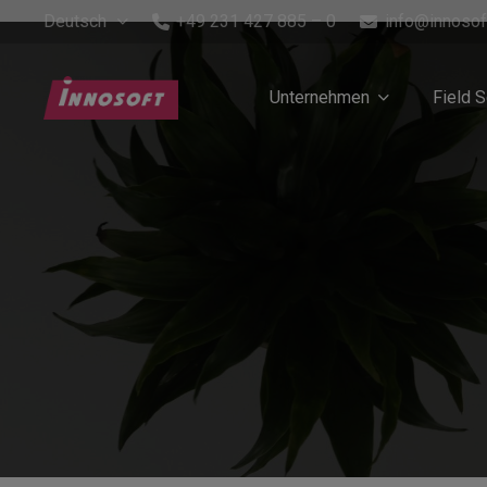
Deutsch
+49 231 427 885 – 0
info@innosof
Unternehmen
Field 