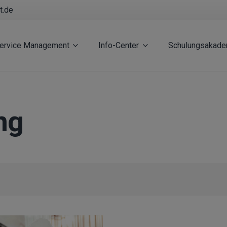
t.de
Service Management
Info-Center
Schulungsakade
ng