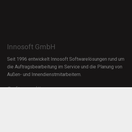
Innosoft GmbH
Seit 1996 entwickelt Innosoft Softwarelösungen rund um
die Auftragsbearbeitung im Service und die Planung von
Außen- und Innendienstmitarbeitern.
Softwarelösungen
Field Service Management
Einsatzplanung
Mobile Zeiterfassung