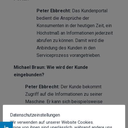
Peter Ebbrecht:
Das Kundenportal
bedient die Ansprüche der
Konsumenten in der heutigen Zeit, ein
Höchstmaß an Informationen jederzeit
abrufen zu können. Damit wird die
Anbindung des Kunden in den
Serviceprozess vorangetrieben.
Michael Braun: Wie wird der Kunde
eingebunden?
Peter Ebbrecht:
Der Kunde bekommt
Zugriff auf die Informationen zu seiner
Maschine. Er kann sich beispielsweise
online die Servicedokumentationen des
Datenschutzeinstellungen
Herstellers, Tätigkeitsberichte der Techniker
Wir verwenden auf unserer Website Cookies.
oder die aktuelle UVV-Prüfung ansehen.
Einige von ihnen sind unerlässlich, während andere uns