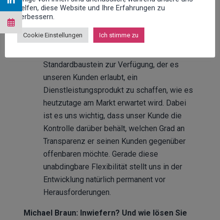
Stichwort Tickettransparenz: Der Kunde ist
helfen, diese Website und Ihre Erfahrungen zu
verbessern.
in die Problemlösung transparent
eingebunden.
Cookie Einstellungen
Ich stimme zu
Lukas Offerhaus:
Wir stellen einen
Standardbaustein zur Verfügung, der es
unseren Kunden erlaubt, ein
Dienstleistungsprodukt zu schaffen, wie es
heutzutage am Markt erwartet wird. Dabei
ist es uns wichtig, dass unser Kunde die
Kontrolle darüber behält, welchen Grad an
Transparenz er seinen Kunden gegenüber
offenbaren möchte. Gerade diese
unabdingbare Flexibilität stellt uns in der
Entwicklung natürlich permanent vor
Herausforderungen.
Michael Braun: Inwiefern? Und wie lösen Sie