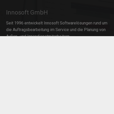
Innosoft GmbH
Seit 1996 entwickelt Innosoft Softwarelösungen rund um
die Auftragsbearbeitung im Service und die Planung von
Außen- und Innendienstmitarbeitern.
Softwarelösungen
Field Service Management
Einsatzplanung
Mobile Zeiterfassung
Ressourcenplanung im Projektmanagement
PEP-Software
Workforce Management