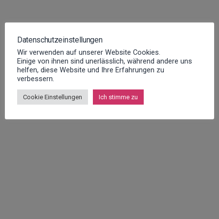
info@innosoft.de
Datenschutzeinstellungen
+49 231 427 885 – 0
Wir verwenden auf unserer Website Cookies.
Einige von ihnen sind unerlässlich, während andere uns
helfen, diese Website und Ihre Erfahrungen zu
Martin-Schmeißer-Weg 15 44227
verbessern.
Dortmund
Cookie Einstellungen
Ich stimme zu