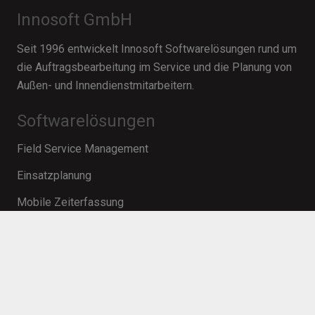
Innosoft GmbH
Seit 1996 entwickelt Innosoft Softwarelösungen rund um
die Auftragsbearbeitung im Service und die Planung von
Außen- und Innendienstmitarbeitern.
Softwarelösungen
Field Service Management
Einsatzplanung
Mobile Zeiterfassung
Ressourcenplanung im Projektmanagement
PEP-Software
Workforce Management
Mobile Service Management