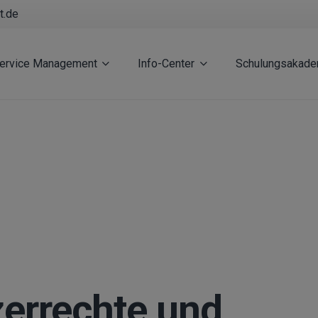
t.de
Service Management
Info-Center
Schulungsakade
zerrechte und