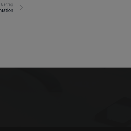
info@innosoft.de
 Beitrag
tation
+49 231 427 885 – 0
Martin-Schmeißer-Weg 15 44227 Dortmund