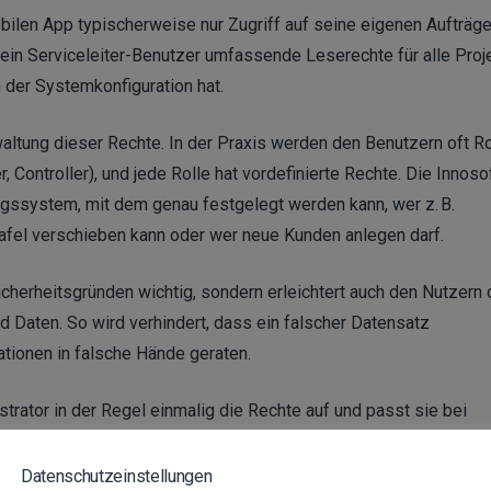
bilen App typischerweise nur Zugriff auf seine eigenen Aufträge
 ein Serviceleiter-Benutzer umfassende Leserechte für alle Proj
n der Systemkonfiguration hat.
tung dieser Rechte. In der Praxis werden den Benutzern oft Ro
, Controller), und jede Rolle hat vordefinierte Rechte. Die Innoso
ngssystem, mit dem genau festgelegt werden kann, wer z. B.
ntafel verschieben kann oder wer neue Kunden anlegen darf.
icherheitsgründen wichtig, sondern erleichtert auch den Nutzern 
nd Daten. So wird verhindert, dass ein falscher Datensatz
ationen in falsche Hände geraten.
rator in der Regel einmalig die Rechte auf und passt sie bei
 bei einer neuen Außendienst-Niederlassung eine weitere Dispa
onale Aufträge zugreifen kann. Das System prüft bei jeder Aktio
Datenschutzeinstellungen