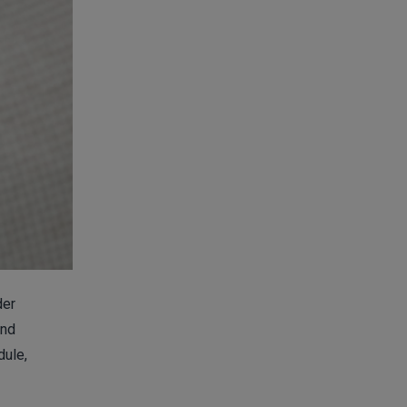
der
und
dule,