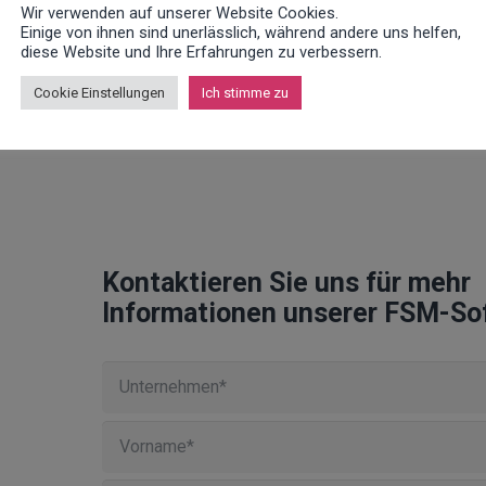
ich hierbei an Best Practices der IT-Sicherheit und erlaubt es, a
Wir verwenden auf unserer Website Cookies.
Einige von ihnen sind unerlässlich, während andere uns helfen,
n (Stichwort: Audit Trail).
diese Website und Ihre Erfahrungen zu verbessern.
Cookie Einstellungen
Ich stimme zu
agement dafür, dass jeder Nutzer genau die Funktionen hat, di
ger.
Kontaktieren Sie uns für mehr
Informationen unserer FSM-So