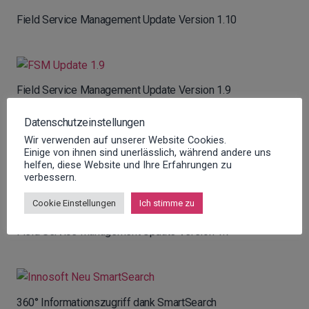
Field Service Management Update Version 1.10
Field Service Management Update Version 1.9
Datenschutzeinstellungen
Wir verwenden auf unserer Website Cookies.
Einige von ihnen sind unerlässlich, während andere uns
Field Service Management Update Version 1.8
helfen, diese Website und Ihre Erfahrungen zu
verbessern.
Cookie Einstellungen
Ich stimme zu
Field Service Management Update Version 1.7
360° Informationszugriff dank SmartSearch