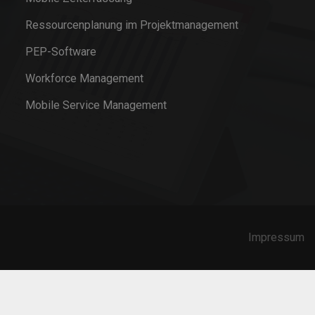
Ressourcenplanung im Projektmanagement
PEP-Software
Workforce Management
Mobile Service Management
Impressum