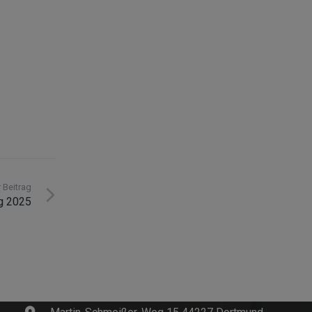
 Beitrag
g 2025
Kontakt
info@innosoft.de
+49 231 427 885 – 0