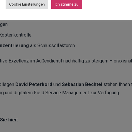
Cookie Einstellungen
Ich stimme zu
te Wertschöpfungskette
egen
 Kostenkontrolle
enzentrierung
als Schlüsselfaktoren
rative Exzellenz im Außendienst nachhaltig zu steigern – praxisna
ollegen
David Peterkord
und
Sebastian Bechtel
stehen Ihnen 
ng und digitalem Field Service Management zur Verfügung.
Sie hier: