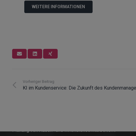
WEITERE INFORMATIONEN
Vorheriger Beitrag
KI im Kundenservice: Die Zukunft des Kundenmanag
Innosoft GmbH
Seit 1996 entwickelt Innosoft Softwarelösungen rund
um die Auftragsbearbeitung im Service und die
Planung von Außen- und Innendienstmitarbeitern.