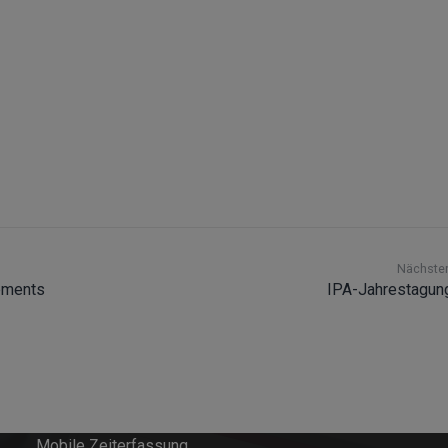
Nächster
ements
IPA-Jahrestagun
Softwarelösungen
Field Service Management
Einsatzplanung
Mobile Zeiterfassung