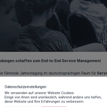
indungen schaffen zum End-to-End Service Management
die führende Jahrestagung im deutschsprachigen Raum für
Servi
tomer Service
. Vom
16. bis 18. November
treffen sich im
Mari
ndustrie, Energie und Telekommunikation, um über die Zukunft d
Datenschutzeinstellungen
Wir verwenden auf unserer Website Cookies.
Einige von ihnen sind unerlässlich, während andere uns helfen,
diese Website und Ihre Erfahrungen zu verbessern.