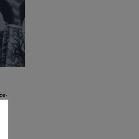
ce-
tim
es