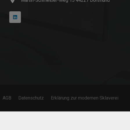
Martin-Schmeißer-Weg 15 44227 Dortmund
AGB
Datenschutz
Erklärung zur modernen Sklaverei