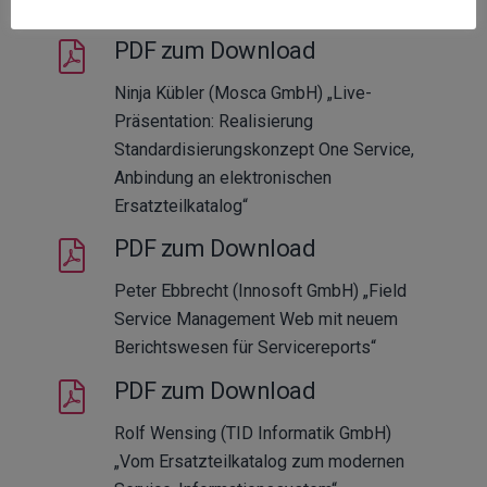
Integration“
PDF zum Download
Ninja Kübler (Mosca GmbH) „Live-
Präsentation: Realisierung
Standardisierungskonzept One Service,
Anbindung an elektronischen
Ersatzteilkatalog“
PDF zum Download
Peter Ebbrecht (Innosoft GmbH) „Field
Service Management Web mit neuem
Berichtswesen für Servicereports“
PDF zum Download
Rolf Wensing (TID Informatik GmbH)
„Vom Ersatzteilkatalog zum modernen