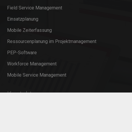
Field Service Management
Einsatzplanung
Mobile Zeiterfassung
Ressourcenplanung im Projektmanagement
PEP-Software
Workforce Management
Mobile Service Management
Kontakt
info@innosoft.de
+49 231 427 885 – 0
Martin-Schmeißer-Weg 15 44227 Dortmund