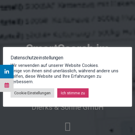
SmartSearch im
Datenschutzeinstellungen
Tagesgeschäft
Wir verwenden auf unserer Website Cookies.
Einige von ihnen sind unerlässlich, während andere uns
helfen, diese Website und Ihre Erfahrungen zu
verbessern.
Effiziente Informationsverfügbarkeit
bei DIOSNA
Cookie Einstellungen
Ich stimme zu
Dierks & Söhne GmbH