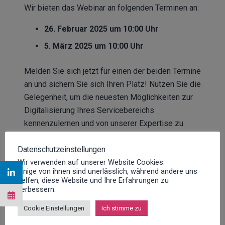
Wir bieten das Webinar an folgenden Terminen an:
26. Februar 2025 um 10:00 Uhr
5. März 2025 um 10:00 Uhr
Melden Sie sich jetzt für einen der beiden Termine
an und sichern Sie sich Ihren Platz! Nutzen Sie die
Gelegenheit, um die neuesten Möglichkeiten zur
Digitalisierung Ihres Servicebereichs
kennenzulernen und von unserer Expertise zu
profitieren.
Datenschutzeinstellungen
Wir verwenden auf unserer Website Cookies.
Einige von ihnen sind unerlässlich, während andere uns
helfen, diese Website und Ihre Erfahrungen zu
verbessern.
Cookie Einstellungen
Ich stimme zu