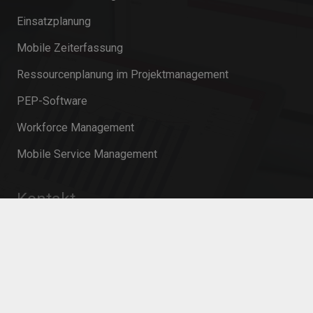
Einsatzplanung
Mobile Zeiterfassung
Ressourcenplanung im Projektmanagement
PEP-Software
Workforce Management
Mobile Service Management
Kontakt
info@innosoft.de
+49 231 427 885 – 0
Martin-Schmeißer-Weg 15 44227 Dortmund