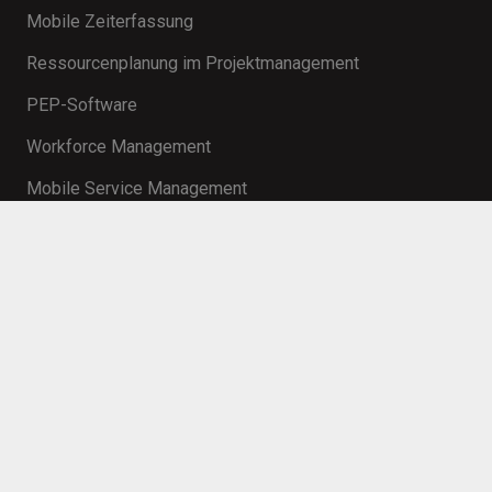
Mobile Zeiterfassung
Ressourcenplanung im Projektmanagement
PEP-Software
Workforce Management
Mobile Service Management
Kontakt
info@innosoft.de
+49 231 427 885 – 0
Martin-Schmeißer-Weg 15 44227 Dortmund