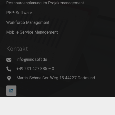
Ressourcenplanung im Projektmanagement
PEP-Software
Workforce Management
Mobile Service Management
Kontakt
info@innosoft.de
+49 231 427 885 – 0
Martin-Schmeißer-Weg 15 44227 Dortmund