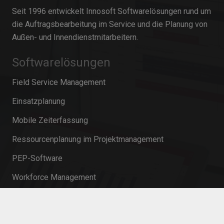
Seit 1996 entwickelt Innosoft Softwarelösungen rund um
die Auftragsbearbeitung im Service und die Planung von
Außen- und Innendienstmitarbeitern.
Softwarelösungen
Field Service Management
Einsatzplanung
Mobile Zeiterfassung
Ressourcenplanung im Projektmanagement
PEP-Software
Workforce Management
Mobile Service Management