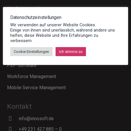
Softwarelösungen
Datenschutzeinstellungen
Field Service Management
Wir verwenden auf unserer Website Cookies.
Einige von ihnen sind unerlässlich, während andere uns
Einsatzplanung
helfen, diese Website und Ihre Erfahrungen zu
verbessern.
Mobile Zeiterfassung
Cookie Einstellungen
Ich stimme zu
Ressourcenplanung im Projektmanagement
PEP-Software
Workforce Management
Mobile Service Management
Kontakt
info@innosoft.de
+49 231 427 885 – 0