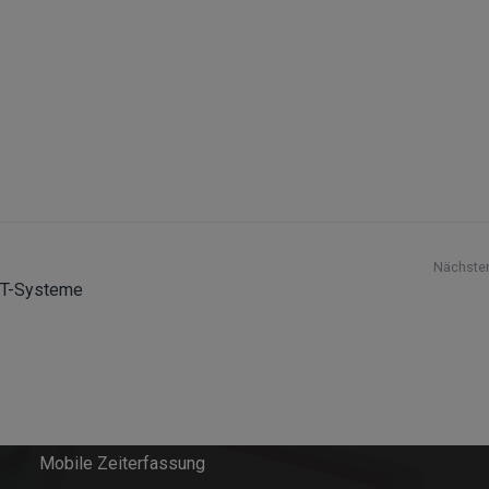
Nächster
 IT-Systeme
Softwarelösungen
Field Service Management
Einsatzplanung
Mobile Zeiterfassung