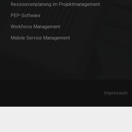
Ressourcenplanung im Projektmanagement
PEP-Software
Workforce Management
Mobile Service Management
Impressum