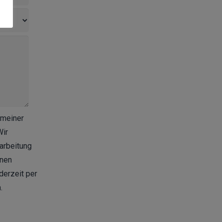
 meiner
Wir
arbeitung
hnen
derzeit per
.