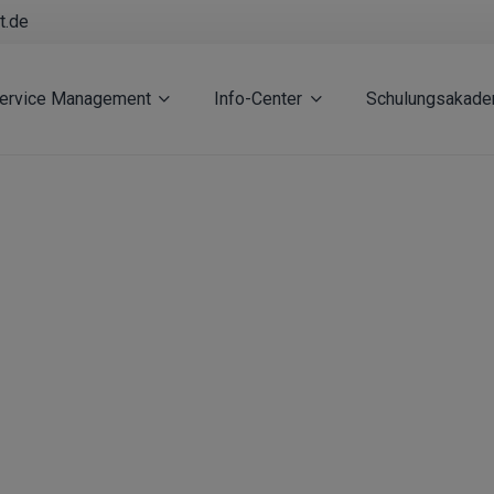
t.de
Service Management
Info-Center
Schulungsakade