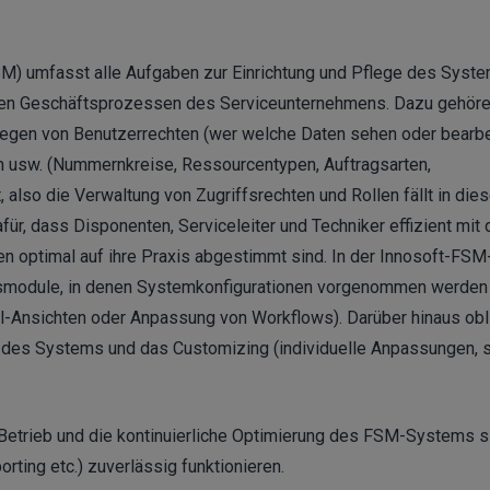
M) umfasst alle Aufgaben zur Einrichtung und Pflege des Syste
den Geschäftsprozessen des Serviceunternehmens. Dazu gehören
legen von Benutzerrechten (wer welche Daten sehen oder bearb
ln usw. (Nummernkreise, Ressourcentypen, Auftragsarten,
also die Verwaltung von Zugriffsrechten und Rollen fällt in die
afür, dass Disponenten, Serviceleiter und Techniker effizient mit 
en optimal auf ihre Praxis abgestimmt sind. In der Innosoft-FSM
nsmodule, in denen Systemkonfigurationen vorgenommen werden (
fel-Ansichten oder Anpassung von Workflows). Darüber hinaus obl
) des Systems und das Customizing (individuelle Anpassungen, 
 Betrieb und die kontinuierliche Optimierung des FSM-Systems si
porting etc.) zuverlässig funktionieren.