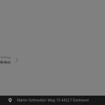
 Beitrag
Artikel
Kontakt
info@innosoft.de
+49 231 427 885 – 0
Martin-Schmeißer-Weg 15 44227 Dortmund