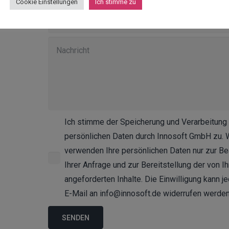
Cookie Einstellungen
Ich stimme zu
Ich stimme der Speicherung und Verarbeitung
persönlichen Daten durch Innosoft GmbH zu. 
verwenden Ihre persönlichen Daten nur zur Be
Ihrer Anfrage und zur Bereitstellung der von I
angeforderten Inhalte. Die Einwilligung kann je
E-Mail an info@innosoft.de widerrufen werden