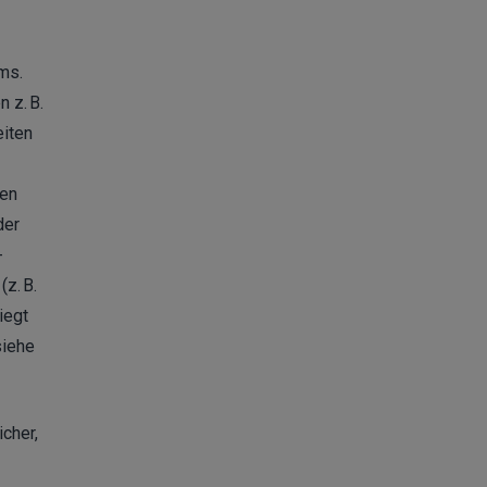
ms.
 z. B.
eiten
sen
der
-
z. B.
iegt
siehe
cher,