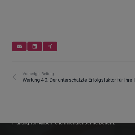
Vorheriger Beitrag
Wartung 4.0: Der unterschätzte Erfolgsfaktor für Ihre
Innosoft GmbH
Seit 1996 entwickelt Innosoft Softwarelösungen rund
um die Auftragsbearbeitung im Service und die
Planung von Außen- und Innendienstmitarbeitern.