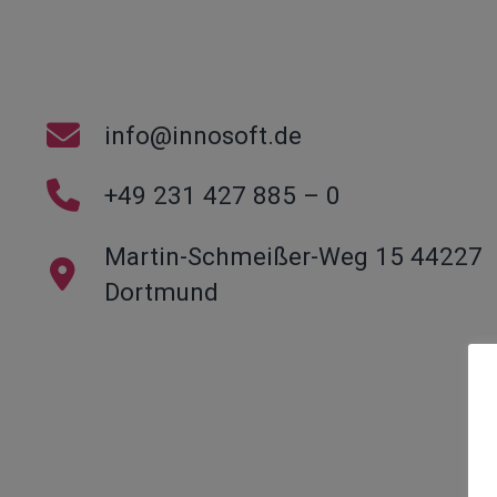
info@innosoft.de
+49 231 427 885 – 0
Martin-Schmeißer-Weg 15 44227
Dortmund