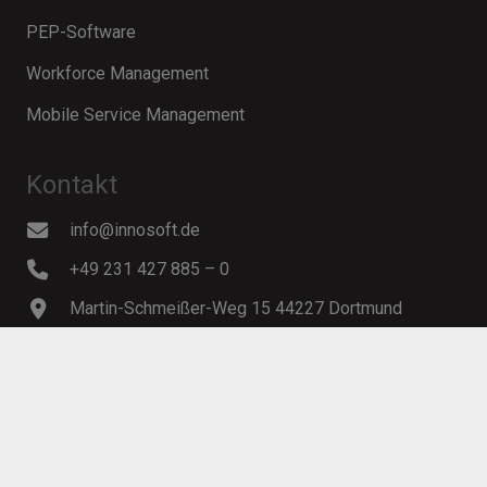
PEP-Software
Workforce Management
Mobile Service Management
Kontakt
info@innosoft.de
+49 231 427 885 – 0
Martin-Schmeißer-Weg 15 44227 Dortmund